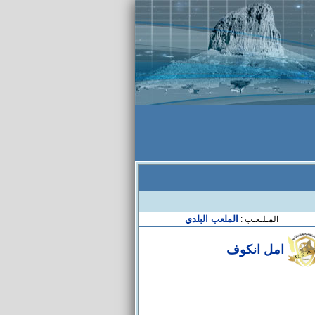
الملعب البلدي
المـلـعـب :
امل انكوف