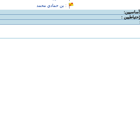
:
بن حمادي محمد
لأساسيين:
إحتياطيين :