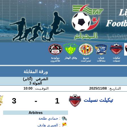
تيكيلت
شباب
سريع
وفاق الهقار
مولودية
نسيلت
متناتلات
تمنراست
طاشرون
ورقة المقابلة
الشرفي (أكابر)
الجولة 3
التـاريـخ :
2025/11/08
التوقـيـت :
10:00
3
-
1
تيكيلت نسيلت
Arbitres
:
حمادي طلحة
:
العمري هادف