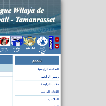
الإتحاد
امل انكوف
مولودية
تهقارت
الرياضي
أدريان
الوسطى
نهقار
تقديم
الصفحة الرئيسية
رئيس الرابطة
مكتب الرابطة
اللجان الدائمة
الملاعب